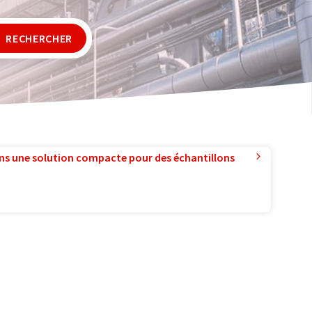
RECHERCHER
ns une solution compacte pour des échantillons