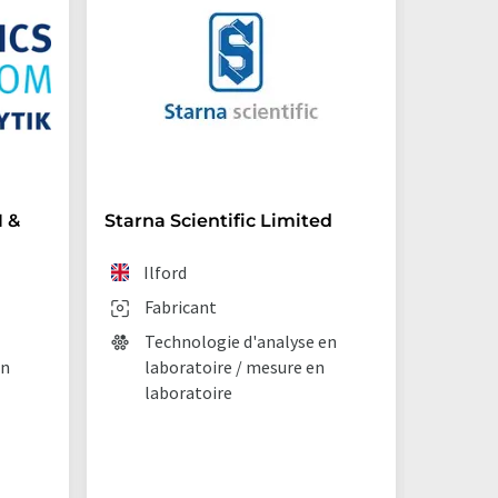
 &
Starna Scientific Limited
Archro
(Germ
Ilford
Lan
Fabricant
Fab
Technologie d'analyse en
en
laboratoire / mesure en
Chi
laboratoire