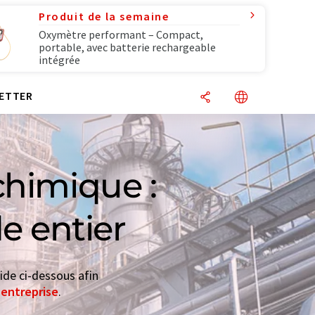
Produit de la semaine
Oxymètre performant – Compact,
portable, avec batterie rechargeable
intégrée
ETTER
chimique :
e entier
ide ci-dessous afin
'entreprise
.