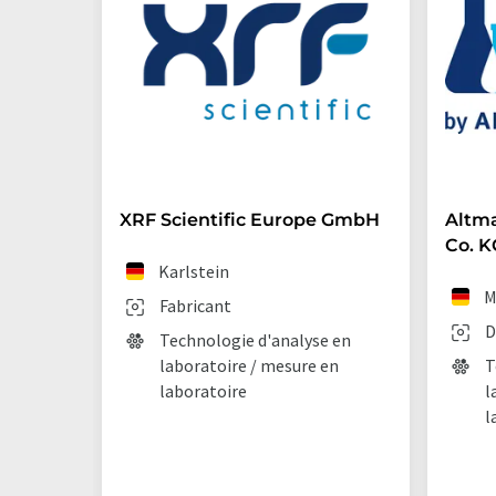
XRF Scientific Europe GmbH
Altm
Co. K
Karlstein
M
Fabricant
D
Technologie d'analyse en
laboratoire / mesure en
T
laboratoire
l
l