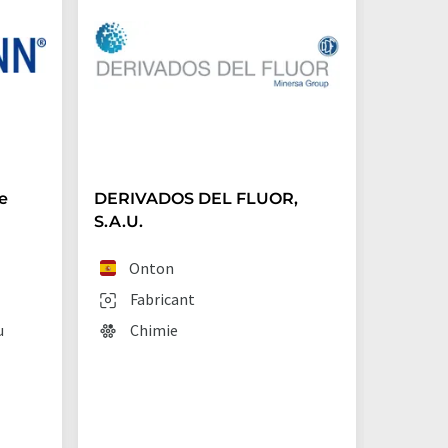
e
DERIVADOS DEL FLUOR,
Archro
S.A.U.
(Germ
Onton
Lan
Fabricant
Fab
u
Chimie
Chi