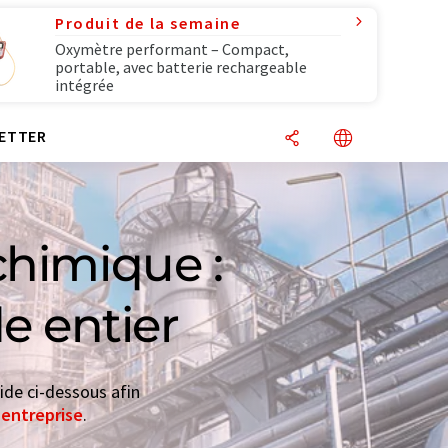
Produit de la semaine
Oxymètre performant – Compact,
portable, avec batterie rechargeable
intégrée
ETTER
chimique :
e entier
ide ci-dessous afin
'entreprise
.