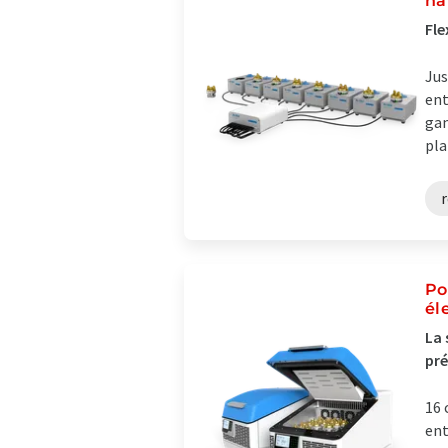
ha
Fle
Jus
ent
gan
pla
r
Po
él
La 
pré
16 
ent