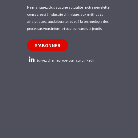
Ne manquez plus aucune actualité : notre newsletter
consacrée à l'industrie chimique, aux méthodes
analytiques, aux laboratoires et à la technologie des
processus vous informe tous les mardis et jeudis.
S'ABONNER
Suivez chemeurope.com sur LinkedIn