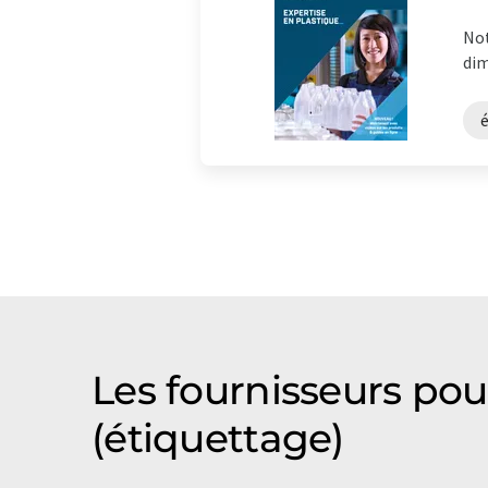
Not
dim
Les fournisseurs pou
(étiquettage)