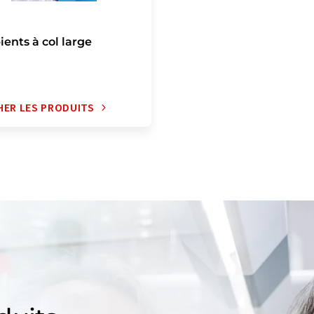
ients à col large
HER LES PRODUITS