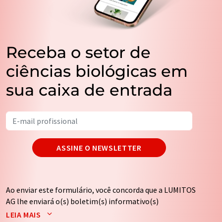
Receba o setor de
ciências biológicas em
sua caixa de entrada
ASSINE O NEWSLETTER
Ao enviar este formulário, você concorda que a LUMITOS
AG lhe enviará o(s) boletim(s) informativo(s)
selecionado(s) acima por e-mail. Seus dados não serão
LEIA MAIS