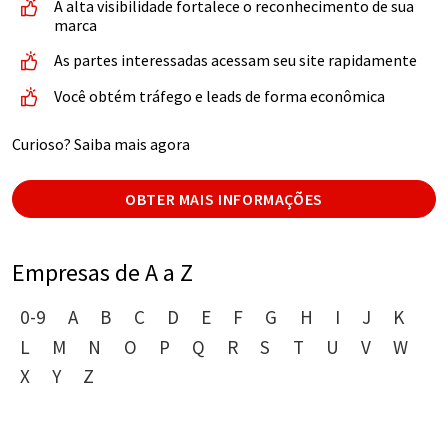
A alta visibilidade fortalece o reconhecimento de sua
marca
As partes interessadas acessam seu site rapidamente
Você obtém tráfego e leads de forma econômica
Curioso? Saiba mais agora
OBTER MAIS INFORMAÇÕES
Empresas de A a Z
0-9
A
B
C
D
E
F
G
H
I
J
K
L
M
N
O
P
Q
R
S
T
U
V
W
X
Y
Z