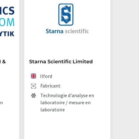
 &
Starna Scientific Limited
Archro
(Germ
Ilford
Lan
Fabricant
Fab
Technologie d'analyse en
en
laboratoire / mesure en
Chi
laboratoire