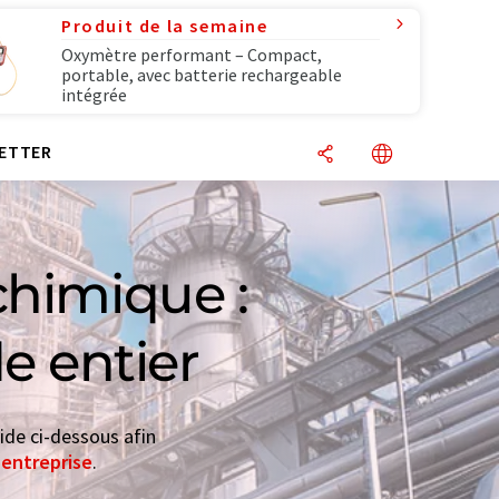
Produit de la semaine
Oxymètre performant – Compact,
portable, avec batterie rechargeable
intégrée
ETTER
chimique :
e entier
ide ci-dessous afin
'entreprise
.