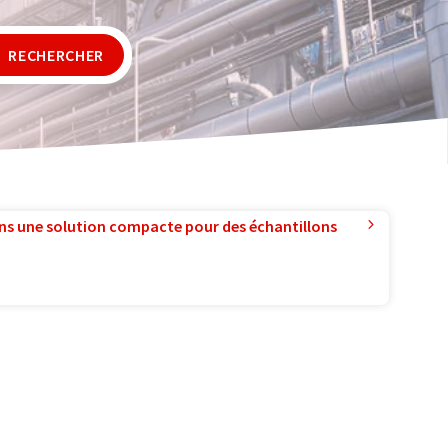
RECHERCHER
ns une solution compacte pour des échantillons