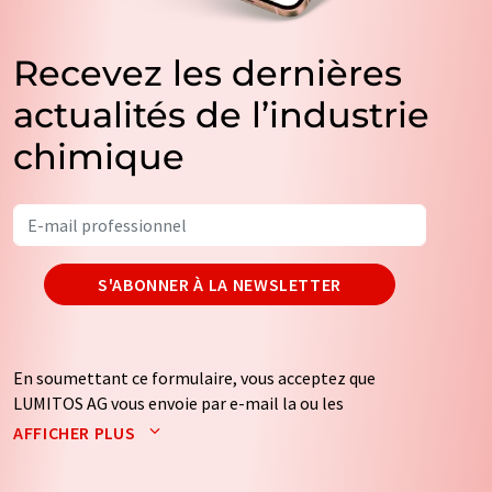
Recevez les dernières
actualités de l’industrie
chimique
S'ABONNER À LA NEWSLETTER
En soumettant ce formulaire, vous acceptez que
LUMITOS AG vous envoie par e-mail la ou les
newsletters sélectionnées ci-dessus. Vos données ne
AFFICHER PLUS
seront pas transmises à des tiers. Vos données seront
stockées et traitées conformément à nos
règles de