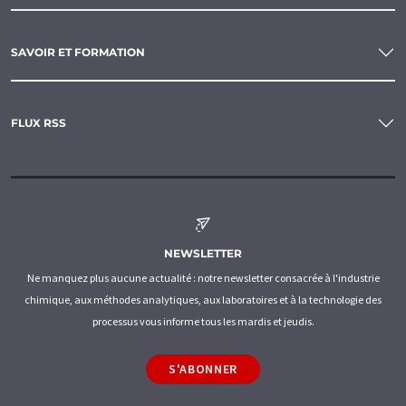
SAVOIR ET FORMATION
FLUX RSS
NEWSLETTER
Ne manquez plus aucune actualité : notre newsletter consacrée à l'industrie
chimique, aux méthodes analytiques, aux laboratoires et à la technologie des
processus vous informe tous les mardis et jeudis.
S'ABONNER