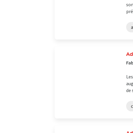
son
pré
a
Ad
Fab
Les
aug
de 