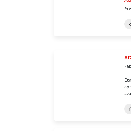
Ad
Pre
c
AD
Fab
Éta
app
ava
f