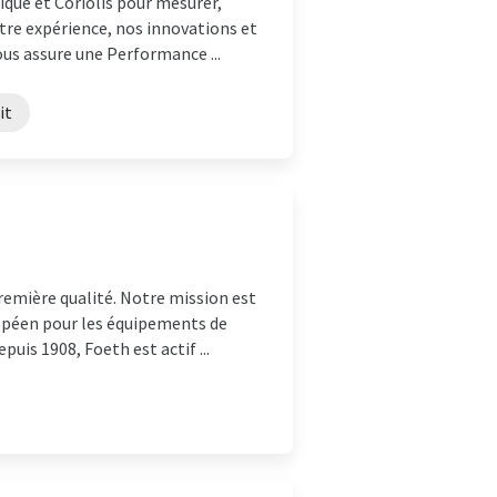
que et Coriolis pour mesurer,
otre expérience, nos innovations et
us assure une Performance ...
it
emière qualité. Notre mission est
uropéen pour les équipements de
uis 1908, Foeth est actif ...