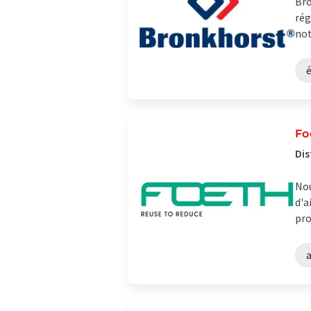
Bro
rég
not
Fo
Dis
Nou
d'a
pro
a