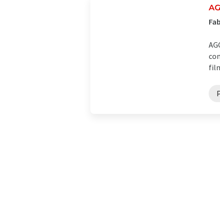
AG
Fab
AGC
com
fil