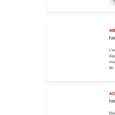
f
AB
Fab
L'e
équ
mai
de .
AD
Fab
Nou