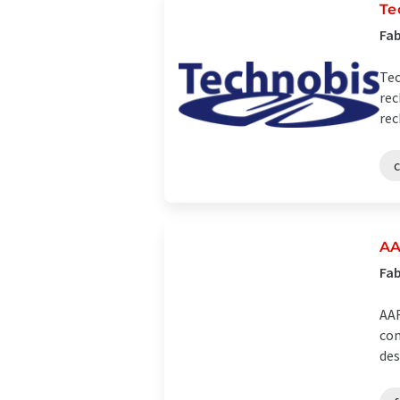
Te
Fab
Tec
rec
rec
c
AA
Fab
AAF
com
des