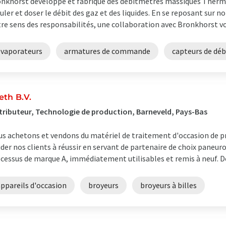
nkhorst développe et fabrique des débitmètres massiques Thermi
uler et doser le débit des gaz et des liquides. En se reposant sur n
re sens des responsabilités, une collaboration avec Bronkhorst vo
évaporateurs
armatures de commande
capteurs de déb
eth B.V.
tributeur, Technologie de production, Barneveld, Pays-Bas
s achetons et vendons du matériel de traitement d'occasion de pr
ider nos clients à réussir en servant de partenaire de choix pane
cessus de marque A, immédiatement utilisables et remis à neuf. Dep
ppareils d'occasion
broyeurs
broyeurs à billes