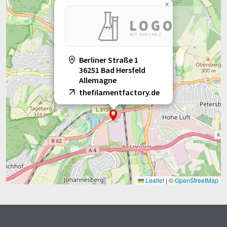
×
servir l'industrie comme il le fait depuis plus d'un demi-siècle.
Note: Cet article a été traduit à l'aide d'un système
informatique sans intervention humaine. LUMITOS propose
ces traductions automatiques pour présenter un plus large
Berliner Straße 1
éventail de présentations d'entreprise. Comme cet article a été
36251 Bad Hersfeld
Allemagne
traduit avec traduction automatique, il est possible qu'il
thefilamentfactory.de
contienne des erreurs de vocabulaire, de syntaxe ou de
grammaire. L'article original dans Anglais peut être trouvé
ici
.
Leaflet
|
©
OpenStreetMap