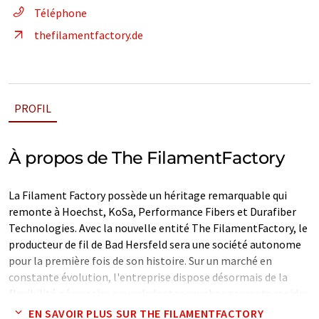
Téléphone
thefilamentfactory.de
PROFIL
À propos de The FilamentFactory
La Filament Factory possède un héritage remarquable qui
remonte à Hoechst, KoSa, Performance Fibers et Durafiber
Technologies. Avec la nouvelle entité The FilamentFactory, le
producteur de fil de Bad Hersfeld sera une société autonome
pour la première fois de son histoire. Sur un marché en
constante évolution, l'entreprise dispose désormais de la
flexibilité nécessaire pour s'adapter aux changements rapides
du marché de la haute performance. Bad Hersfeld, l'un des
EN SAVOIR PLUS SUR THE FILAMENTFACTORY