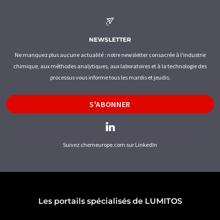
NEWSLETTER
Ne manquez plus aucune actualité : notre newsletter consacrée à l'industrie
chimique, aux méthodes analytiques, aux laboratoires et à la technologie des
processus vous informe tous les mardis et jeudis.
S'ABONNER
Suivez chemeurope.com sur LinkedIn
Les portails spécialisés de LUMITOS