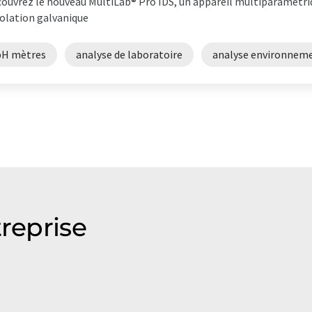
ouvrez le nouveau MultiLab® Pro IDS, un appareil multiparamétriq
solation galvanique
pH mètres
analyse de laboratoire
analyse environnem
treprise