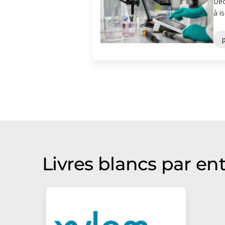
Déc
à i
Livres blancs par en