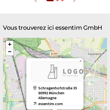
Vous trouverez ici essentim GmbH
+
−
×
Schragenhofstraße 35
80992 München
Allemagne
essentim.com