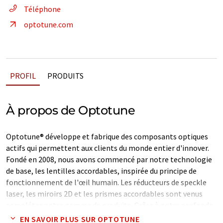
Téléphone
optotune.com
PROFIL
PRODUITS
À propos de Optotune
Optotune® développe et fabrique des composants optiques
actifs qui permettent aux clients du monde entier d'innover.
Fondé en 2008, nous avons commencé par notre technologie
de base, les lentilles accordables, inspirée du principe de
fonctionnement de l'œil humain. Les réducteurs de speckle
laser, les miroirs 2D et les prismes accordables sont venus
compléter notre gamme de produits. Grâce à notre profonde
compréhension de l'optique et de la mécanique et à notre
EN SAVOIR PLUS SUR OPTOTUNE