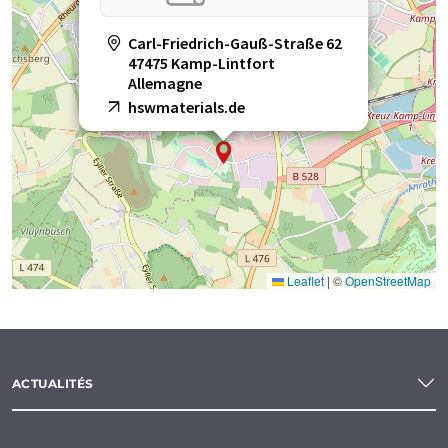
Carl-Friedrich-Gauß-Straße 62
47475 Kamp-Lintfort
Allemagne
hswmaterials.de
Leaflet
|
©
OpenStreetMap
ACTUALITÉS