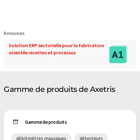
et hautement qualifiées combinent une vaste expérience de la
conception, de la fabrication et de la métrologie de
composants MEMS à des modules de capteurs optiques et
électroniques avancés.
Annonces
Axetris est certifiée ISO 9001:2015 et exploite sa propre
Solution ERP sectorielle pour la fabrication
fonderie MEMS de plaquettes de 6 à 8 pouces pour ses propres
orientée recettes et processus
produits et la fabrication en sous-traitance pour des clients
externes. L'infrastructure de fabrication d'Axetris est
complétée par un back-end de plaquettes, un assemblage de
capteurs et une installation d'étalonnage dans des conditions
de salle blanche.
Gamme de produits de Axetris
Axetris AG est une société suisse qui fait partie du groupe
Leister.
Note: Cet article a été traduit à l'aide d'un système
Gamme de produits
informatique sans intervention humaine. LUMITOS propose
ces traductions automatiques pour présenter un plus large
débitmètres massiques
détecteurs