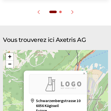
Vous trouverez ici Axetris AG
+
−
×
Schwarzenbergstrasse 10
6056 Kägiswil
Suisse