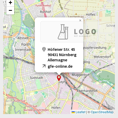
+
−
×
Höfener Str. 45
90431 Nürnberg
Allemagne
gfe-online.de
Leaflet
|
©
OpenStreetMap