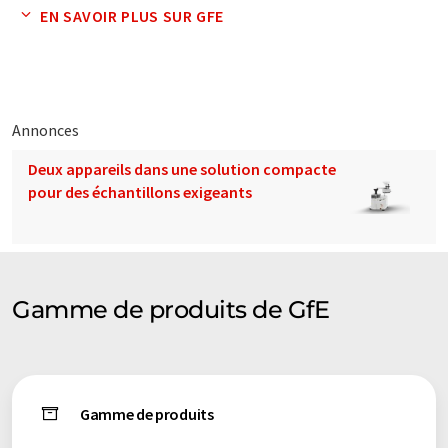
ces traductions automatiques pour présenter un plus large
EN SAVOIR PLUS SUR GFE
éventail de présentations d'entreprise. Comme cet article a été
traduit avec traduction automatique, il est possible qu'il
contienne des erreurs de vocabulaire, de syntaxe ou de
grammaire. L'article original dans Anglais peut être trouvé
ici
.
Annonces
Deux appareils dans une solution compacte
pour des échantillons exigeants
Gamme de produits de GfE
Gamme de produits