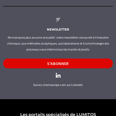
NEWSLETTER
Ne manquez plus aucune actualité : notre newsletter consacrée à l'industrie
chimique, aux méthodes analytiques, aux laboratoires et à la technologie des
processus vous informe tous les mardis et jeudis.
S'ABONNER
Suivez chemeurope.com sur LinkedIn
Les portails spécialisés de LUMITOS