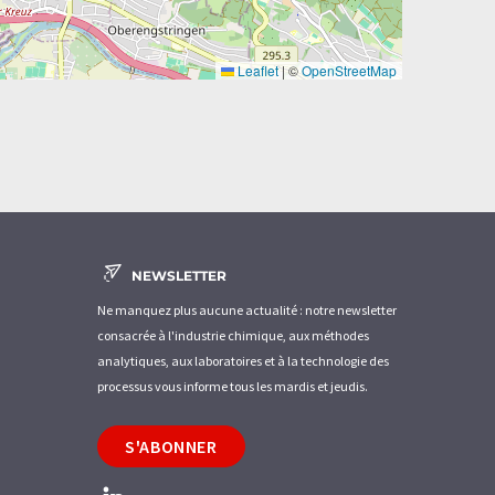
Leaflet
|
©
OpenStreetMap
NEWSLETTER
Ne manquez plus aucune actualité : notre newsletter
consacrée à l'industrie chimique, aux méthodes
analytiques, aux laboratoires et à la technologie des
processus vous informe tous les mardis et jeudis.
S'ABONNER