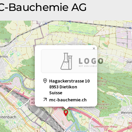
 MC-Bauchemie AG
×
Hagackerstrasse 10
8953 Dietikon
Suisse
mc-bauchemie.ch