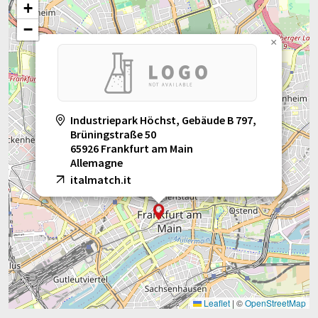
+
−
×
Industriepark Höchst, Gebäude B 797,
Brüningstraße 50
65926 Frankfurt am Main
Allemagne
italmatch.it
Leaflet
|
©
OpenStreetMap