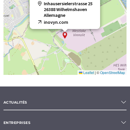
Inhausersielerstrasse 25
26388 Wilhelmshaven
Allemagne
inovyn.com
Leaflet
|
©
OpenStreetMap
ACTUALITÉS
ENTREPRISES