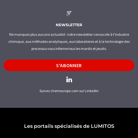
NEWSLETTER
Ne manquez plus aucune actualité : notre newsletter consacrée à l'industrie
chimique, aux méthodes analytiques, aux laboratoires et à la technologie des
processus vous informe tous les mardis et jeudis.
S'ABONNER
Suivez chemeurope.com sur LinkedIn
Les portails spécialisés de LUMITOS