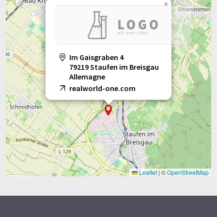
×
Im Gaisgraben 4
79219 Staufen im Breisgau
Allemagne
realworld-one.com
Leaflet
|
©
OpenStreetMap