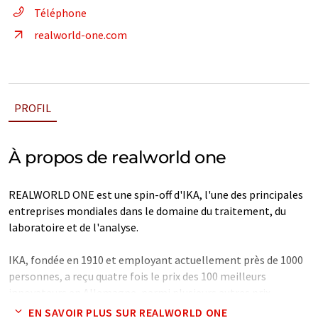
Téléphone
realworld-one.com
PROFIL
À propos de realworld one
REALWORLD ONE est une spin-off d'IKA, l'une des principales
entreprises mondiales dans le domaine du traitement, du
laboratoire et de l'analyse.
IKA, fondée en 1910 et employant actuellement près de 1000
personnes, a reçu quatre fois le prix des 100 meilleurs
innovateurs en Allemagne, parmi plusieurs autres prix
d'innovation. Depuis les débuts de realworld one, plus de 40
EN SAVOIR PLUS SUR REALWORLD ONE