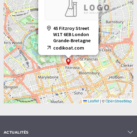
45 Fitzroy Street
W1T 6EB London
Grande-Bretagne
codikoat.com
Leaflet
|
©
OpenStreetMap
ACTUALITÉS