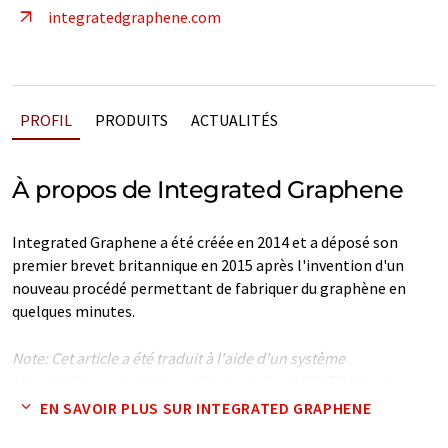
integratedgraphene.com
PROFIL
PRODUITS
ACTUALITÉS
À propos de Integrated Graphene
Integrated Graphene a été créée en 2014 et a déposé son
premier brevet britannique en 2015 après l'invention d'un
nouveau procédé permettant de fabriquer du graphène en
quelques minutes.
Note: Cet article a été traduit à l'aide d'un système
informatique sans intervention humaine. LUMITOS propose
ces traductions automatiques pour présenter un plus large
EN SAVOIR PLUS SUR INTEGRATED GRAPHENE
éventail de présentations d'entreprise. Comme cet article a été