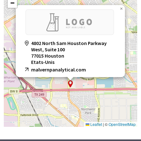
−
×
4802 North Sam Houston Parkway
West, Suite 100
77015 Houston
Etats-Unis
malvernpanalytical.com
Leaflet
|
©
OpenStreetMap