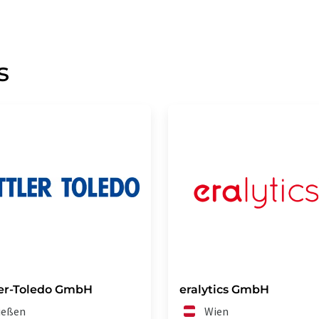
s
er-Toledo GmbH
eralytics GmbH
ießen
Wien