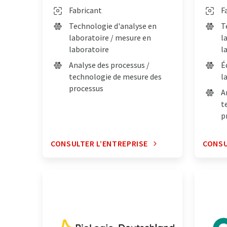
Fabricant
F
Technologie d'analyse en
T
laboratoire / mesure en
l
laboratoire
l
Analyse des processus /
É
technologie de mesure des
l
processus
A
t
p
CONSULTER L’ENTREPRISE
CONSU