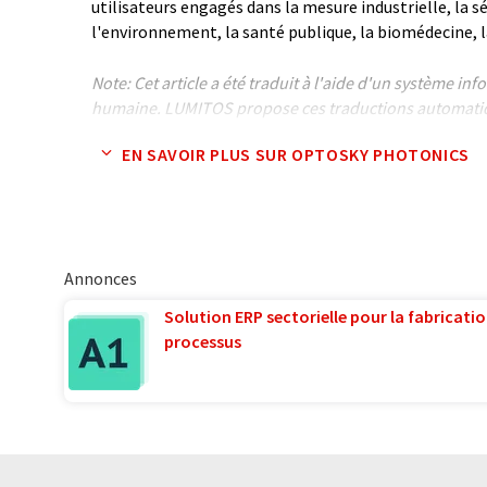
utilisateurs engagés dans la mesure industrielle, la s
l'environnement, la santé publique, la biomédecine, la
Note: Cet article a été traduit à l'aide d'un système in
humaine. LUMITOS propose ces traductions automatiq
large éventail de présentations d'entreprise. Comme cet
EN SAVOIR PLUS SUR OPTOSKY PHOTONICS
traduction automatique, il est possible qu'il contienne
syntaxe ou de grammaire. L'article original dans Angla
Annonces
Solution ERP sectorielle pour la fabricatio
processus