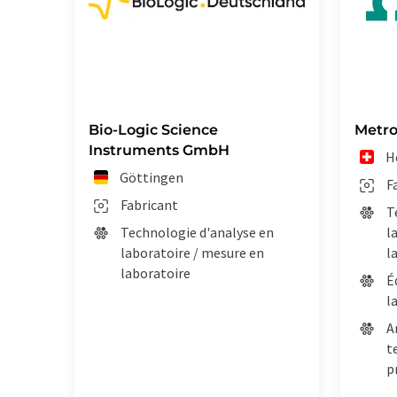
Bio-Logic Science
Metr
Instruments GmbH
H
Göttingen
F
Fabricant
T
Technologie d'analyse en
l
laboratoire / mesure en
l
laboratoire
É
l
A
t
p