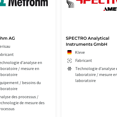
ohm AG
SPECTRO Analytical
Instruments GmbH
erisau
Kleve
abricant
Fabricant
echnologie d'analyse en
aboratoire / mesure en
Technologie d'analyse 
aboratoire
laboratoire / mesure e
laboratoire
quipement / besoins du
aboratoire
nalyse des processus /
echnologie de mesure des
rocessus