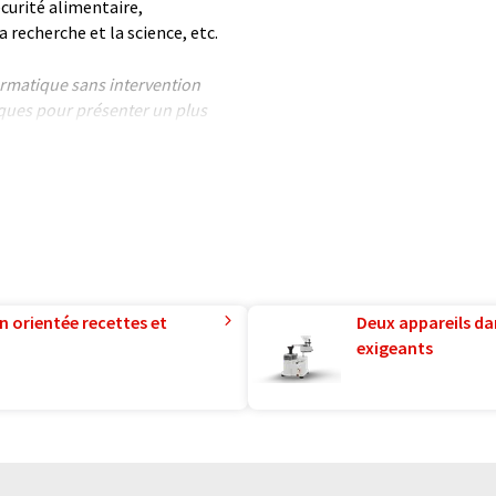
écurité alimentaire,
 recherche et la science, etc.
formatique sans intervention
ues pour présenter un plus
 article a été traduit avec
 des erreurs de vocabulaire, de
is peut être trouvé
ici
.
n orientée recettes et
Deux appareils da
exigeants