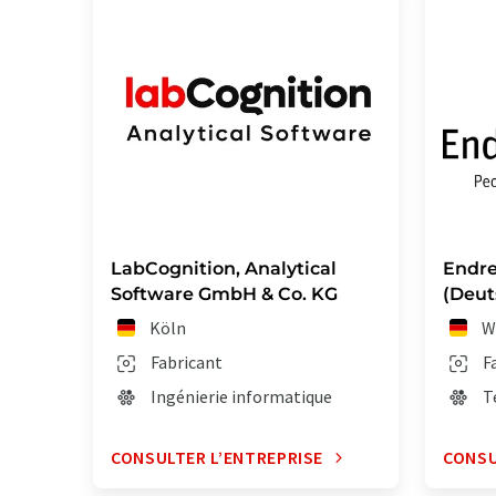
LabCognition, Analytical
Endre
Software GmbH & Co. KG
(Deut
Köln
W
Fabricant
F
Ingénierie informatique
T
CONSULTER L’ENTREPRISE
CONSU