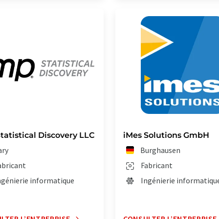
tatistical Discovery LLC
iMes Solutions GmbH
ary
Burghausen
abricant
Fabricant
ngénierie informatique
Ingénierie informatiqu
LTER L’ENTREPRISE
CONSULTER L’ENTREPRISE