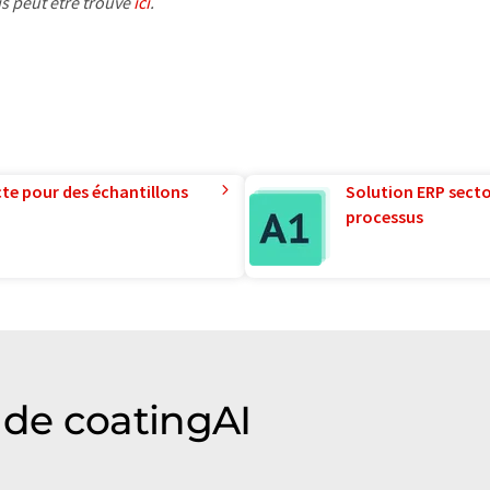
is peut être trouvé
ici
.
te pour des échantillons
Solution ERP sector
processus
de coatingAI