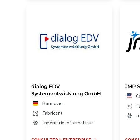
dialog EDV
JMP S
Systementwicklung GmbH
C
Hannover
F
Fabricant
I
Ingénierie informatique
CONSULTER L’ENTREPRISE
CONSU