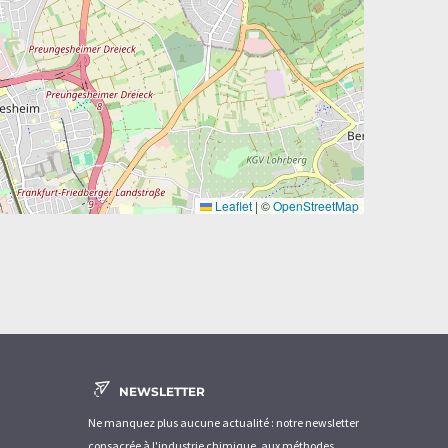
Leaflet
|
©
OpenStreetMap
NEWSLETTER
Ne manquez plus aucune actualité : notre newsletter
consacrée à l'industrie chimique, aux méthodes