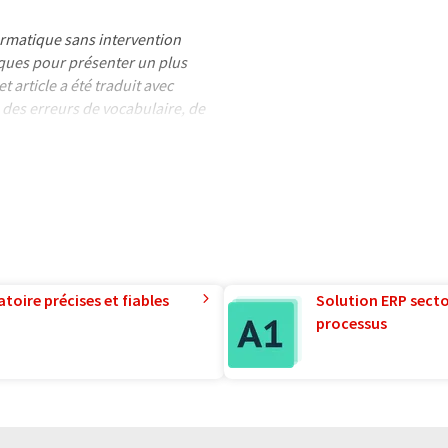
formatique sans intervention
ues pour présenter un plus
 article a été traduit avec
 des erreurs de vocabulaire, de
is peut être trouvé
ici
.
toire précises et fiables
Solution ERP sector
processus