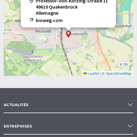
Professor-von-Klitzing-Straße 11
49610 Quakenbrück
Allemagne
bioweg.com
Leaflet
|
©
OpenStreetMap
ACTUALITÉS
ENTREPRISES