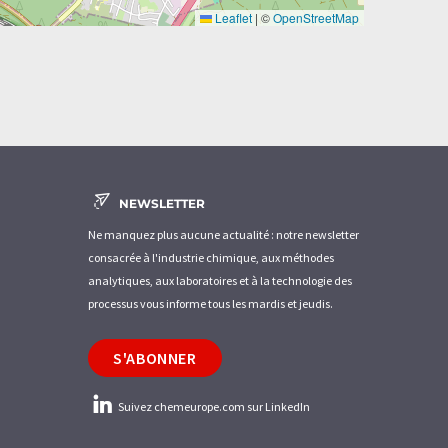
Leaflet
|
©
OpenStreetMap
NEWSLETTER
Ne manquez plus aucune actualité : notre newsletter
consacrée à l'industrie chimique, aux méthodes
analytiques, aux laboratoires et à la technologie des
processus vous informe tous les mardis et jeudis.
S'ABONNER
Suivez chemeurope.com sur LinkedIn