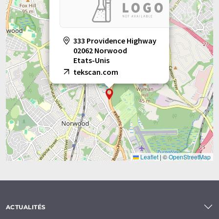
informatique sans intervention humaine. LUMITOS propose
ces traductions automatiques pour présenter un plus large
éventail de présentations d'entreprise. Comme cet article a été
traduit avec traduction automatique, il est possible qu'il
333 Providence Highway
contienne des erreurs de vocabulaire, de syntaxe ou de
02062 Norwood
grammaire. L'article original dans Anglais peut être trouvé
ici
.
Etats-Unis
tekscan.com
Leaflet
|
©
OpenStreetMap
ACTUALITÉS