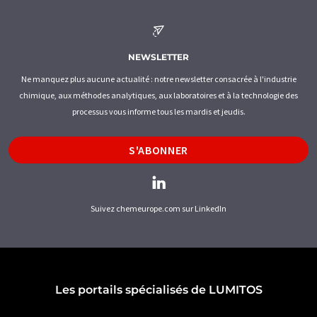
NEWSLETTER
Ne manquez plus aucune actualité : notre newsletter consacrée à l'industrie
chimique, aux méthodes analytiques, aux laboratoires et à la technologie des
processus vous informe tous les mardis et jeudis.
S'ABONNER
Suivez chemeurope.com sur LinkedIn
Les portails spécialisés de LUMITOS