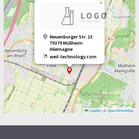
grammaire. L'article original dans Allemand peut être trouvé
×
ici
.
Neuenburger Str. 23
79379 Müllheim
Allemagne
weil-technology.com
Leaflet
|
©
OpenStreetMap