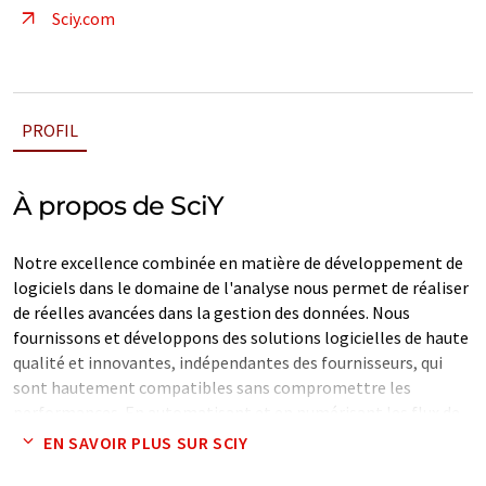
Sciy.com
PROFIL
À propos de SciY
Notre excellence combinée en matière de développement de
logiciels dans le domaine de l'analyse nous permet de réaliser
de réelles avancées dans la gestion des données. Nous
fournissons et développons des solutions logicielles de haute
qualité et innovantes, indépendantes des fournisseurs, qui
sont hautement compatibles sans compromettre les
performances. En automatisant et en numérisant les flux de
travail pour la génération, l'analyse et l'utilisation des
EN SAVOIR PLUS SUR SCIY
données scientifiques, nous aidons nos clients à obtenir des