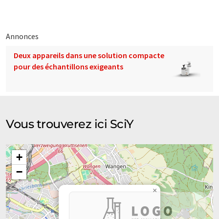
résultats scientifiques plus rapidement et plus facilement, ce
qui permet une prise de décision plus rapide et de meilleure
qualité.
Annonces
Note: Cet article a été traduit à l'aide d'un système
Deux appareils dans une solution compacte
informatique sans intervention humaine. LUMITOS propose
pour des échantillons exigeants
ces traductions automatiques pour présenter un plus large
éventail de présentations d'entreprise. Comme cet article a été
traduit avec traduction automatique, il est possible qu'il
contienne des erreurs de vocabulaire, de syntaxe ou de
grammaire. L'article original dans Anglais peut être trouvé
ici
.
Vous trouverez ici SciY
+
−
×