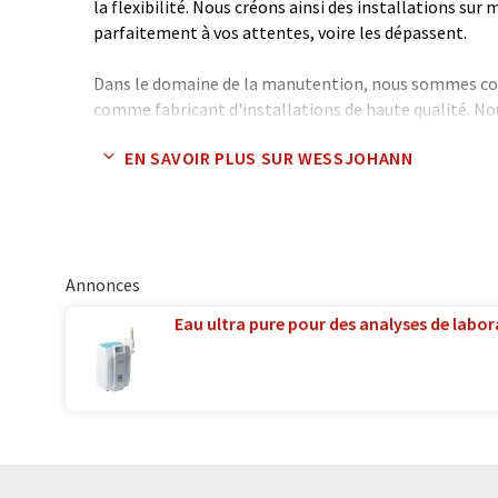
la flexibilité. Nous créons ainsi des installations su
parfaitement à vos attentes, voire les dépassent.
Dans le domaine de la manutention, nous sommes co
comme fabricant d'installations de haute qualité. N
importance aux solutions sur mesure, adaptées aux be
EN SAVOIR PLUS SUR WESSJOHANN
locales de nos clients. En tant que fournisseur de sys
fabriquer des installations de transport par câble ind
sont pas seulement efficaces, mais aussi flexibles. C'e
selon le principe modulaire, ce qui permet de les ad
fonction des besoins et de réaliser ainsi sans problè
Annonces
modifications et de nouvelles configurations. Vous con
maximale et pouvez réagir à tout moment aux nouv
Eau ultra pure pour des analyses de labora
Note: Cet article a été traduit à l'aide d'un système in
humaine. LUMITOS propose ces traductions automatiq
large éventail de présentations d'entreprise. Comme cet
traduction automatique, il est possible qu'il contienne
syntaxe ou de grammaire. L'article original dans Alle