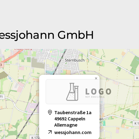
 Wessjohann GmbH
×
Taubenstraße 1a
49692 Cappeln
Allemagne
wessjohann.com