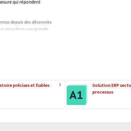
r mesure qui répondent
nnus depuis des décennies
ous accordons une grande
soins et aux conditions
tèmes, notre objectif est de
ividuelles et innovantes qui ne
st pourquoi ils sont construits
apter à tout moment en
me des extensions, des
servez ainsi une flexibilité
eaux développements.
toire précises et fiables
Solution ERP sector
processus
formatique sans intervention
ues pour présenter un plus
 article a été traduit avec
 des erreurs de vocabulaire, de
mand peut être trouvé
ici
.