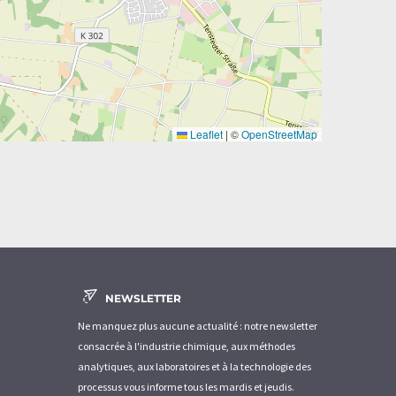
Leaflet
|
©
OpenStreetMap
NEWSLETTER
Ne manquez plus aucune actualité : notre newsletter
consacrée à l'industrie chimique, aux méthodes
analytiques, aux laboratoires et à la technologie des
processus vous informe tous les mardis et jeudis.