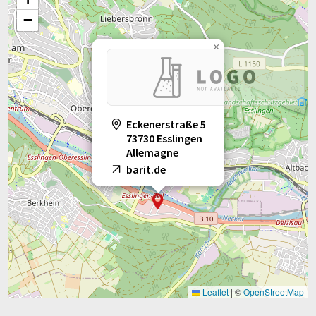
−
×
Eckenerstraße 5
73730 Esslingen
Allemagne
barit.de
Leaflet
|
©
OpenStreetMap