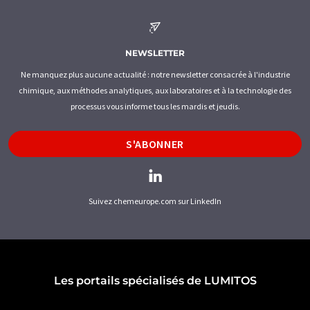
NEWSLETTER
Ne manquez plus aucune actualité : notre newsletter consacrée à l'industrie
chimique, aux méthodes analytiques, aux laboratoires et à la technologie des
processus vous informe tous les mardis et jeudis.
S'ABONNER
Suivez chemeurope.com sur LinkedIn
Les portails spécialisés de LUMITOS