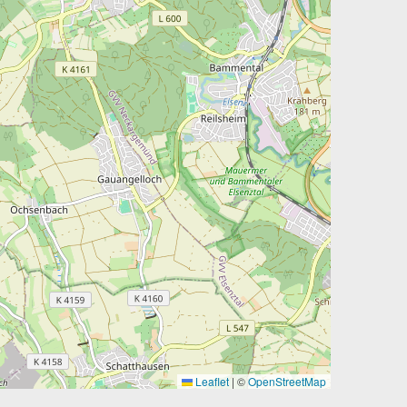
Leaflet
|
©
OpenStreetMap