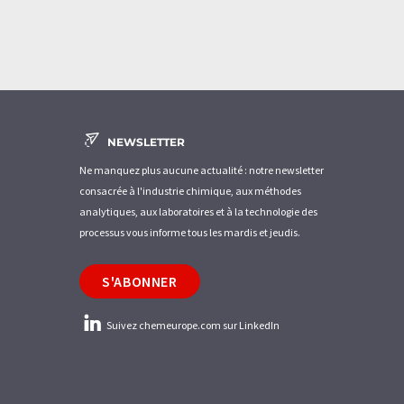
NEWSLETTER
Ne manquez plus aucune actualité : notre newsletter
consacrée à l'industrie chimique, aux méthodes
analytiques, aux laboratoires et à la technologie des
processus vous informe tous les mardis et jeudis.
S'ABONNER
Suivez chemeurope.com sur LinkedIn