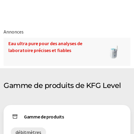
éventail de présentations d'entreprise. Comme cet article a été
traduit avec traduction automatique, il est possible qu'il
contienne des erreurs de vocabulaire, de syntaxe ou de
grammaire. L'article original dans Anglais peut être trouvé
ici
.
Annonces
Eau ultra pure pour des analyses de
laboratoire précises et fiables
Gamme de produits de KFG Level
Gamme de produits
débitmètres