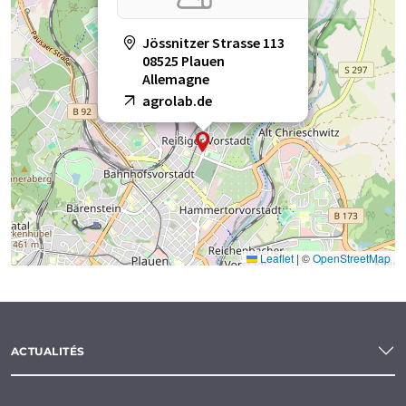
Jössnitzer Strasse 113
08525 Plauen
Allemagne
agrolab.de
Leaflet
|
©
OpenStreetMap
ACTUALITÉS