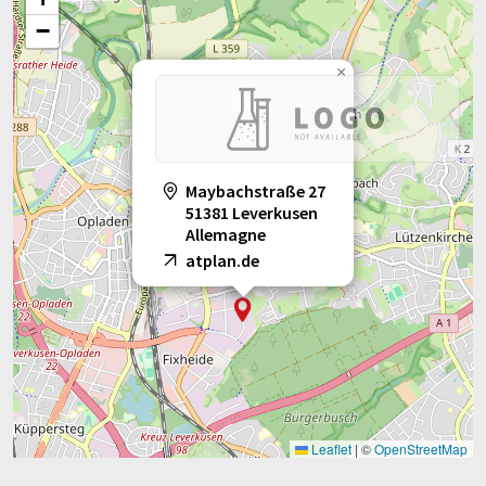
−
×
Maybachstraße 27
51381 Leverkusen
Allemagne
atplan.de
Leaflet
|
©
OpenStreetMap