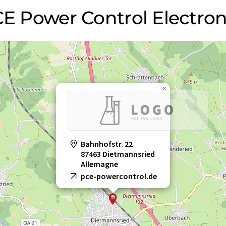
PCE Power Control Electr
×
Bahnhofstr. 22
87463 Dietmannsried
Allemagne
pce-powercontrol.de