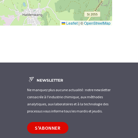
Leaflet
|
©
OpenStreetMap
NEWSLETTER
Ne manquez plus aucune actualité : notre newsletter
consacrée à l'industrie chimique, aux méthodes
analytiques, aux laboratoires et à la technologie des
processus vous informe tous les mardis et jeudis.
S'ABONNER