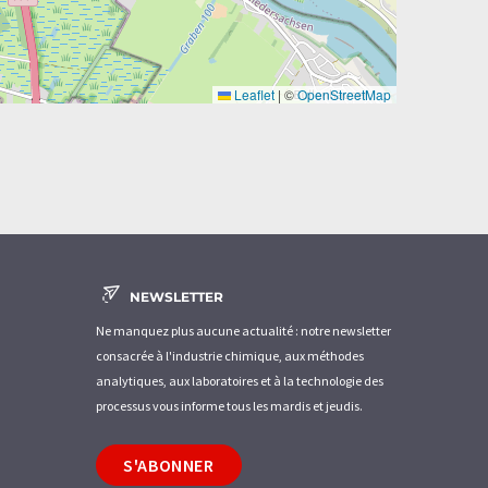
Leaflet
|
©
OpenStreetMap
NEWSLETTER
Ne manquez plus aucune actualité : notre newsletter
consacrée à l'industrie chimique, aux méthodes
analytiques, aux laboratoires et à la technologie des
processus vous informe tous les mardis et jeudis.
S'ABONNER