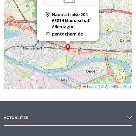
Hauptstraße 204
63814 Mainaschaff
Allemagne
pentachem.de
Leaflet
|
©
OpenStreetMap
ACTUALITÉS