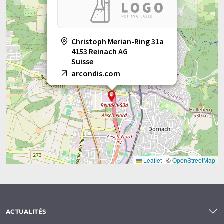
Nous améliorons les soins de santé dans le monde entier !
Note: Cet article a été traduit à l'aide d'un système
Christoph Merian-Ring 31a
informatique sans intervention humaine. LUMITOS propose
4153 Reinach AG
ces traductions automatiques pour présenter un plus large
Suisse
éventail de présentations d'entreprise. Comme cet article a été
arcondis.com
traduit avec traduction automatique, il est possible qu'il
contienne des erreurs de vocabulaire, de syntaxe ou de
grammaire. L'article original dans Anglais peut être trouvé
ici
.
Leaflet
|
©
OpenStreetMap
ACTUALITÉS