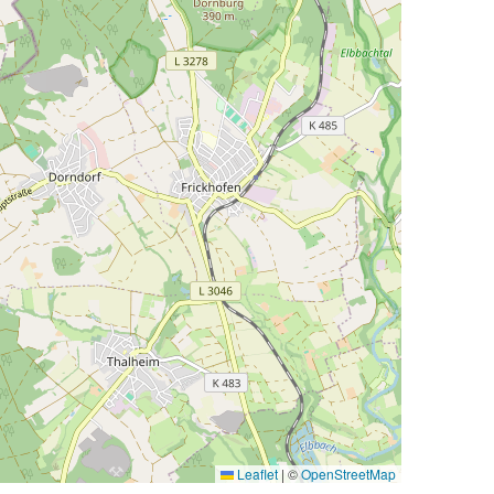
Leaflet
|
©
OpenStreetMap