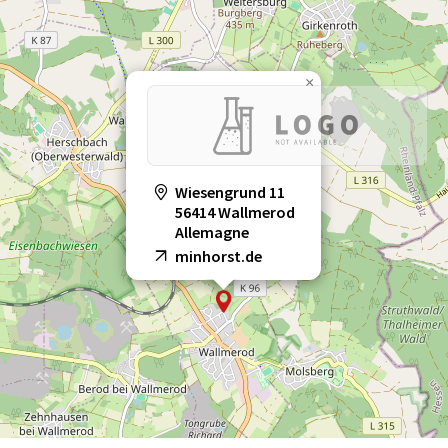
×
Wiesengrund 11
56414 Wallmerod
Allemagne
minhorst.de