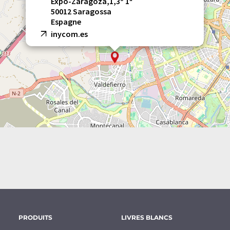
Expo-Zaragoza,1,3º 1ª
50012 Saragossa
Espagne
inycom.es
PRODUITS
LIVRES BLANCS