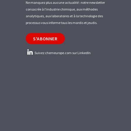
Ne manquez plus aucune actualité : notre newsletter
consacrée à l'industrie chimique, aux méthodes
analytiques, aux laboratoires et à la technologie des
processus vous informe tous les mardis et jeudis.
S'ABONNER
Suivez chemeurope.com sur LinkedIn