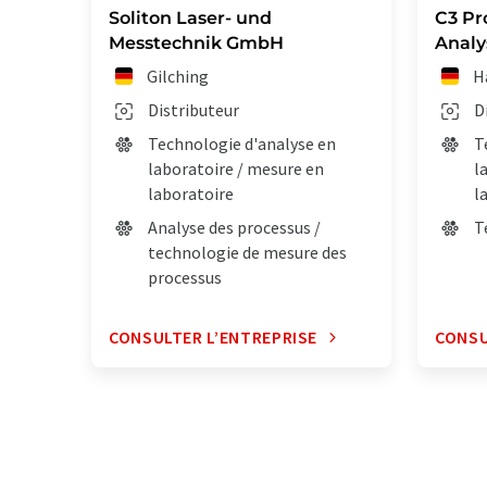
Soliton Laser- und
C3 Pr
Messtechnik GmbH
Anal
Gilching
H
Distributeur
D
Technologie d'analyse en
T
laboratoire / mesure en
l
laboratoire
l
Analyse des processus /
T
technologie de mesure des
processus
CONSULTER L’ENTREPRISE
CONSU