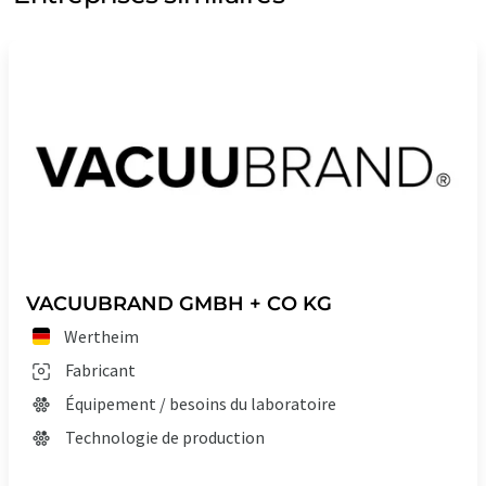
chimique-pharmaceutique où les besoins sont souvent variés
ou, dans certains cas, évoluent très rapidement, il est
essentiel qu'une entreprise soit en mesure de fournir des
solutions sur mesure et personnalisées : la bonne solution
pour chaque besoin. Telle est la philosophie de Nilfisk. Ce sont
les avantages que nous vous offrons.
Note: Cet article a été traduit à l'aide d'un système
informatique sans intervention humaine. LUMITOS propose
ces traductions automatiques pour présenter un plus large
éventail de présentations d'entreprise. Comme cet article a été
traduit avec traduction automatique, il est possible qu'il
VACUUBRAND GMBH + CO KG
contienne des erreurs de vocabulaire, de syntaxe ou de
Wertheim
grammaire. L'article original dans Anglais peut être trouvé
ici
.
Fabricant
Équipement / besoins du laboratoire
Technologie de production