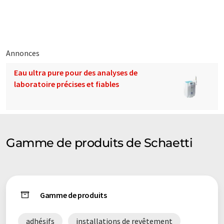
d'additifs, nous permettent d'élaborer efficacement des
solutions personnalisées. Nos cinq succursales et un réseau de
plus de 20 représentants à l'étranger nous permettent de
servir nos clients sur tous les continents.
Annonces
Note: Cet article a été traduit à l'aide d'un système
Eau ultra pure pour des analyses de
informatique sans intervention humaine. LUMITOS propose
laboratoire précises et fiables
ces traductions automatiques pour présenter un plus large
éventail de présentations d'entreprise. Comme cet article a été
traduit avec traduction automatique, il est possible qu'il
contienne des erreurs de vocabulaire, de syntaxe ou de
grammaire. L'article original dans Anglais peut être trouvé
ici
.
Gamme de produits de Schaetti
Gamme de produits
adhésifs
installations de revêtement