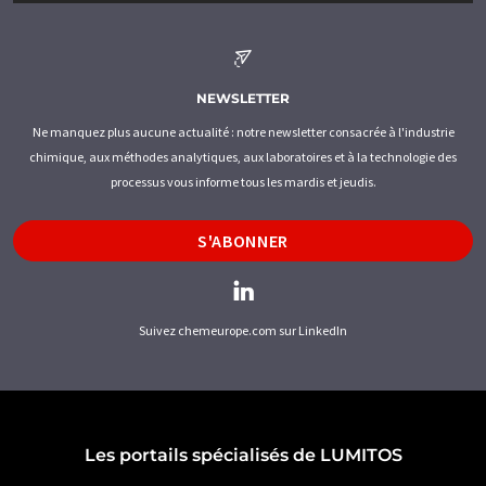
NEWSLETTER
Ne manquez plus aucune actualité : notre newsletter consacrée à l'industrie
chimique, aux méthodes analytiques, aux laboratoires et à la technologie des
processus vous informe tous les mardis et jeudis.
S'ABONNER
Suivez chemeurope.com sur LinkedIn
Les portails spécialisés de LUMITOS