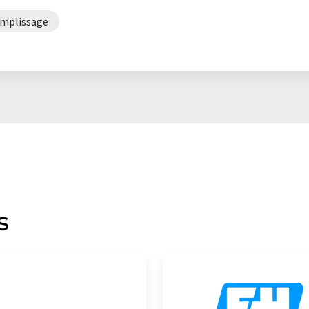
remplissage
s