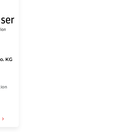
o. KG
tion