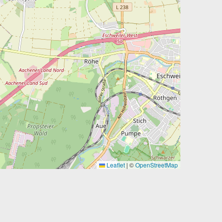
Leaflet
|
©
OpenStreetMap