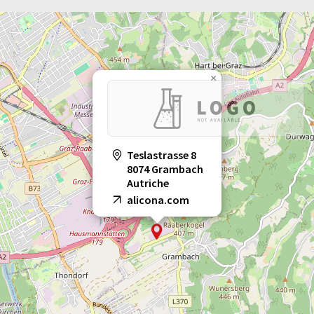
×
Teslastrasse 8
8074 Grambach
Autriche
alicona.com