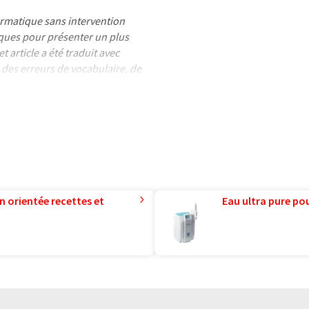
formatique sans intervention
ues pour présenter un plus
 article a été traduit avec
 des erreurs de vocabulaire, de
is peut être trouvé
ici
.
n orientée recettes et
Eau ultra pure pou