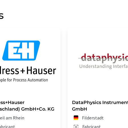
s
ss+Hauser
DataPhysics Instrumen
schland) GmbH+Co. KG
GmbH
eil am Rhein
Filderstadt
abricant
Fabricant