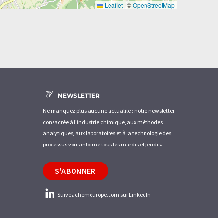
Leaflet
|
©
OpenStreetMap
NEWSLETTER
Ne manquez plus aucune actualité : notre newsletter
consacrée à l'industrie chimique, aux méthodes
analytiques, aux laboratoires et à la technologie des
processus vous informe tous les mardis et jeudis.
S'ABONNER
Suivez chemeurope.com sur LinkedIn