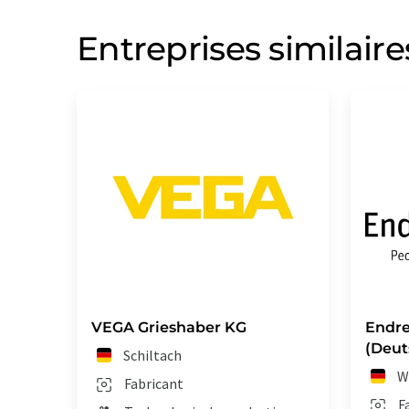
Entreprises similaire
VEGA Grieshaber KG
Endre
(Deut
Schiltach
W
Fabricant
F